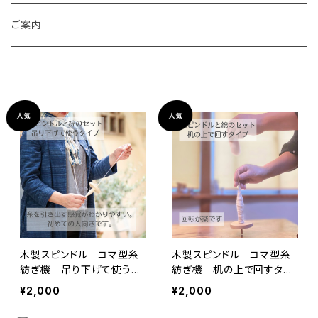
トートバッグ
ランチョンマット
スピンドル（糸紡ぎ機）
ご案内
あずま袋
コースター
綿くり（棉の実から種を外す）サービス
巾着
花瓶敷き
綿繰り機レンタルサービス
ブックカバー
カードケース
アクセサリー
木製スピンドル コマ型糸
木製スピンドル コマ型糸
紡ぎ機 吊り下げて使うタ
紡ぎ機 机の上で回すタイ
のれん
イプ・ヒノキ材 木綿用
プ・ヒノキ材 木綿用
¥2,000
¥2,000