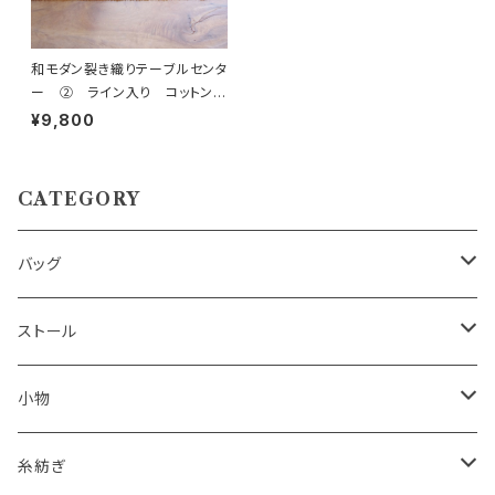
和モダン裂き織りテーブルセンタ
ー ② ライン入り コットン1
00％
¥9,800
CATEGORY
バッグ
ハンドバッグ
ストール
ショルダーバッグ
男性用
小物
ポシェット
女性用
テーブルセンター
糸紡ぎ