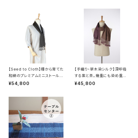
【Seed to Cloth】種から育てた
【手織り・草木染シルク】深呼吸
和綿のプレミアムミニストール｜
する紫と茶。幾重にも染め重ね
アカメガシワ草木染め
た大人の洗練ストール｜46cm
¥54,800
¥45,800
幅の贅沢な一枚