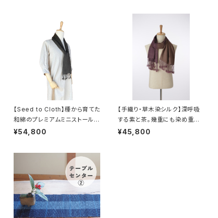
【Seed to Cloth】種から育てた
【手織り・草木染シルク】深呼吸
和綿のプレミアムミニストール｜
する紫と茶。幾重にも染め重ね
アカメガシワ草木染め
た大人の洗練ストール｜46cm
¥54,800
¥45,800
幅の贅沢な一枚