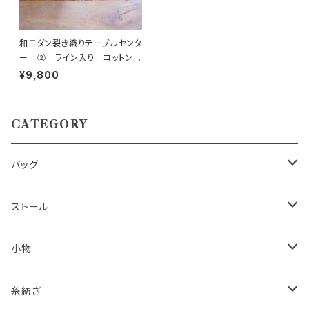
和モダン裂き織りテーブルセンタ
ー ② ライン入り コットン1
00％
¥9,800
CATEGORY
バッグ
ハンドバッグ
ストール
ショルダーバッグ
男性用
小物
ポシェット
女性用
テーブルセンター
糸紡ぎ