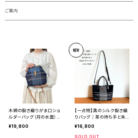
トートバッグ
ランチョンマット
スピンドル（糸紡ぎ機）
ご案内
あずま袋
コースター
綿くり（棉の実から種を外す）サービス
巾着
花瓶敷き
綿繰り機レンタルサービス
ブックカバー
カードケース
アクセサリー
木綿の裂き織りがま口ショ
【一点物】黒のシルク裂き織
ルダーバッグ（月の水面）｜
りバッグ｜革の持ち手と朱
のれん
和装にも合う一点もの｜草
色のガラスボタン（2WAY仕
¥19,800
¥16,800
木の色と水の彩
様）
SOLD OUT