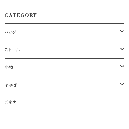
｜草木の色と水の彩
CATEGORY
バッグ
ハンドバッグ
ストール
ショルダーバッグ
男性用
小物
ポシェット
女性用
テーブルセンター
糸紡ぎ
トートバッグ
ランチョンマット
スピンドル（糸紡ぎ機）
ご案内
あずま袋
コースター
綿くり（棉の実から種を外す）サービス