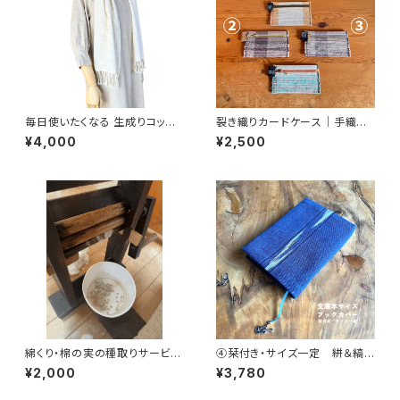
毎日使いたくなる 生成りコット
裂き織りカードケース｜手織り
ン手織りミニストール｜透かし
布で仕立てたフラットな形｜男
¥4,000
¥2,500
織り・UV対策・冷房対策｜草木
女兼用・小銭入れや診察券入れ
の色と水の彩
にも使えるハンドメイド
綿くり・棉の実の種取りサービ
④栞付き・サイズ一定 絣＆縞
ス 種付きの棉の実50gまで
【藍染め・手織り】 木綿の文庫
¥2,000
¥3,780
本ブックカバー（本藍・インド藍）
｜読書好きへのプレゼントにも