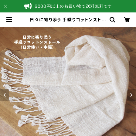
6000円以上のお買い物で送料無料です
日々に寄り添う 手織りコットンストー
ル （日常使い・中幅）（UV・冷房対策）
| 草木の色と水の彩