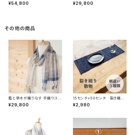
和綿のプレミアムミニストール｜
ール｜藍染め・草木染め｜一年
¥54,800
¥29,800
アカメガシワ草木染め
中寄り添う一枚｜草木の色と水
の彩
その他の商品
藍と草木が織りなす 手織りコッ
15センチ×50センチ 裂き織り
トンストール｜藍染め・草木染め
コットン100％ 細長い敷物
¥29,800
¥2,980
｜一年中寄り添う一枚｜草木の
色と水の彩