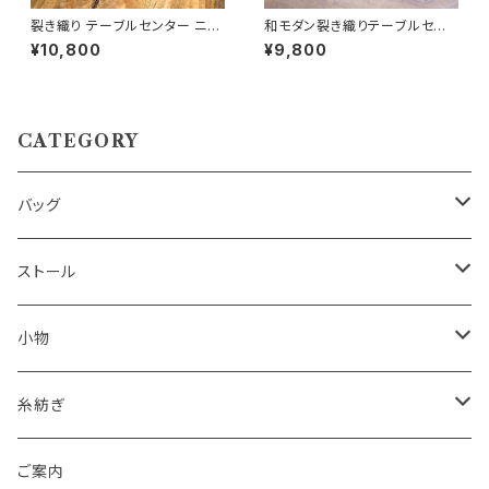
裂き織り テーブルセンター ニュ
和モダン裂き織りテーブルセンタ
アンスカラーコットン100％｜着
ー ② ライン入り コットン1
¥10,800
¥9,800
物リメイク・手織り・和モダンイ
00％
ンテリア
CATEGORY
バッグ
ハンドバッグ
ストール
ショルダーバッグ
男性用
小物
ポシェット
女性用
テーブルセンター
糸紡ぎ
トートバッグ
ランチョンマット
スピンドル（糸紡ぎ機）
ご案内