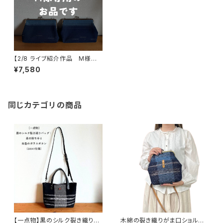
【2/8 ライブ紹介作品 M様専
用品】
¥7,580
同じカテゴリの商品
【一点物】黒のシルク裂き織りバ
木綿の裂き織りがま口ショルダ