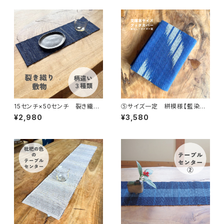
15センチ×50センチ 裂き織り
⑤サイズ一定 絣模様【藍染め・
コットン100％ 細長い敷物
手織り】木綿の文庫本ブックカバ
¥2,980
¥3,580
ー（本藍・インド藍）｜読書好き
へのプレゼントにも｜草木の色
と水の彩