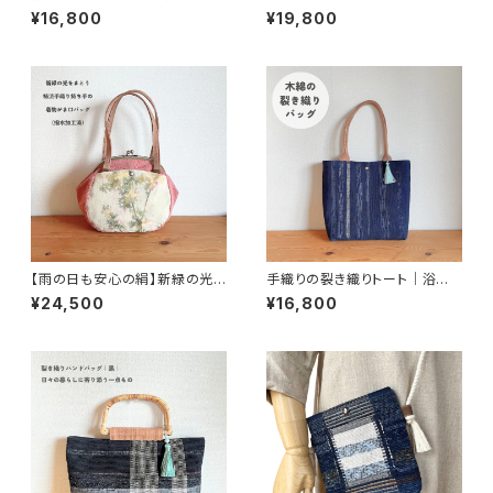
ッグ｜革の持ち手と朱色のガラ
ーバッグ（月の水面）｜和装にも
¥16,800
¥19,800
スボタン（2WAY仕様）
合う一点もの｜草木の色と水の
彩
【雨の日も安心の絹】新緑の光を
手織りの裂き織りトート｜浴衣
まとう「柿渋手織り持ち手」の着
地×絣×柿渋染め｜和の布を使
¥24,500
¥16,800
物がま口バッグ（撥水加工済）
った一点ものバッグ