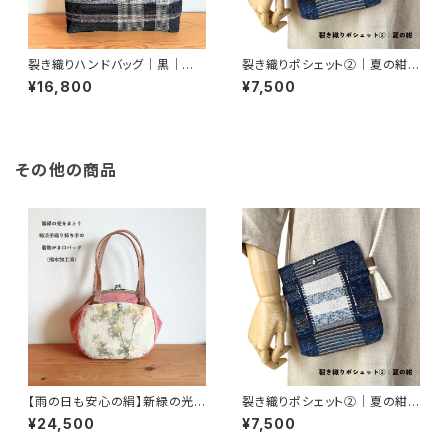
裂き織りハンドバッグ｜黒｜籐
裂き織りポシェット②｜夏の紺・
の持ち手｜一点もの
夕暮れの空｜手織り・一点もの
¥16,800
¥7,500
その他の商品
【雨の日も安心の絹】新緑の光を
裂き織りポシェット②｜夏の紺・
まとう「柿渋手織り持ち手」の着
夕暮れの空｜手織り・一点もの
¥24,500
¥7,500
物がま口バッグ（撥水加工済）